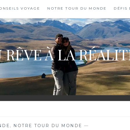
ONSEILS VOYAGE
NOTRE TOUR DU MONDE
DÉFIS
 RÊVE À LA RÉALI
NDE
,
NOTRE TOUR DU MONDE
—