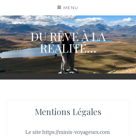
Skip
MENU
to
content
DU RÊVE À LA
RÉALITÉ…
Mentions Légales
Le site https://minis-voyageurs.com