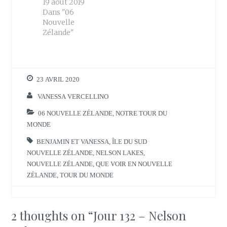
19 août 2019
v
u
r
v
Dans "06
e
r
Nouvelle
d
e
a
d
Zélande"
n
a
s
n
u
s
n
u
e
n
n
e
o
n
23 AVRIL 2020
u
o
v
u
e
v
VANESSA VERCELLINO
l
e
l
l
06 NOUVELLE ZÉLANDE
,
NOTRE TOUR DU
e
l
f
e
MONDE
e
f
n
e
ê
n
BENJAMIN ET VANESSA
,
ÎLE DU SUD
t
ê
NOUVELLE ZÉLANDE
,
NELSON LAKES
,
r
t
e
r
NOUVELLE ZÉLANDE
,
QUE VOIR EN NOUVELLE
)
e
)
ZÉLANDE
,
TOUR DU MONDE
2 thoughts on “
Jour 132 – Nelson