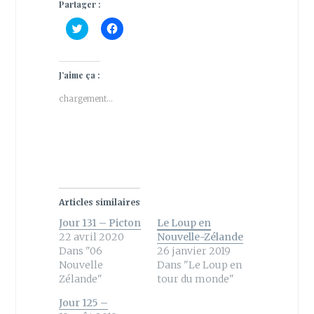
Partager :
C
C
l
l
i
i
q
q
u
u
e
e
J’aime ça :
z
z
p
p
chargement…
o
o
u
u
r
r
p
p
a
a
r
r
t
t
a
a
g
g
e
e
r
r
s
s
Articles similaires
u
u
r
r
Jour 131 – Picton
Le Loup en
T
F
w
a
22 avril 2020
Nouvelle-Zélande
i
c
Dans "06
26 janvier 2019
t
e
t
b
Nouvelle
Dans "Le Loup en
e
o
Zélande"
tour du monde"
r
o
(
k
o
(
Jour 125 –
u
o