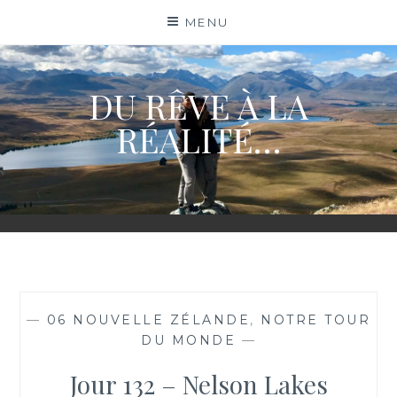
Skip
MENU
to
content
DU RÊVE À LA
RÉALITÉ…
—
06 NOUVELLE ZÉLANDE
,
NOTRE TOUR
DU MONDE
—
Jour 132 – Nelson Lakes