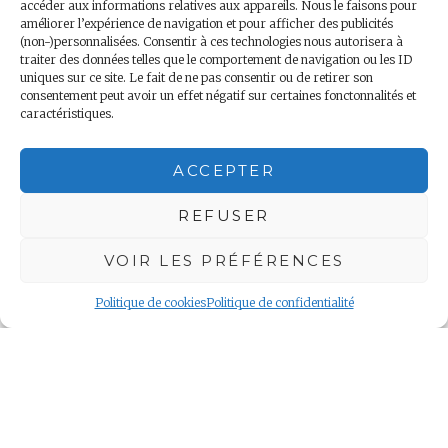
accéder aux informations relatives aux appareils. Nous le faisons pour
Cliquez pour accepter les
améliorer l’expérience de navigation et pour afficher des publicités
Notre page Facebook
cookies marketing et activer
(non-)personnalisées. Consentir à ces technologies nous autorisera à
traiter des données telles que le comportement de navigation ou les ID
ce contenu
uniques sur ce site. Le fait de ne pas consentir ou de retirer son
consentement peut avoir un effet négatif sur certaines fonctonnalités et
caractéristiques.
ACCEPTER
REFUSER
VOIR LES PRÉFÉRENCES
Politique de cookies
Politique de confidentialité
Nous contacter
Copyright 2018 – Minis Voyageurs – Droits réservés