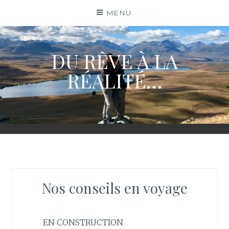
Skip
MENU
to
content
DU RÊVE À LA
RÉALITÉ…
Nos conseils en voyage
EN CONSTRUCTION