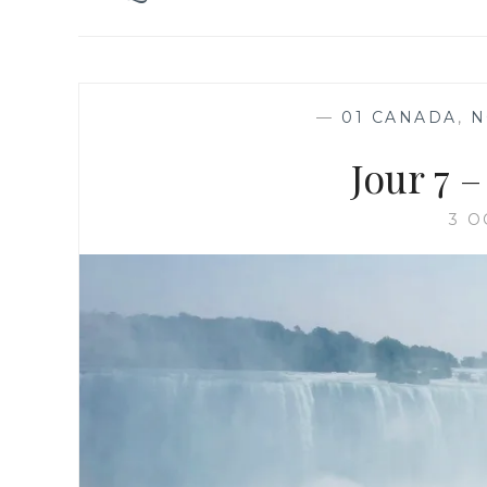
—
01 CANADA
,
N
Jour 7 –
3 O