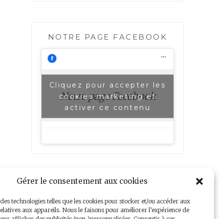
NOTRE PAGE FACEBOOK
Cliquez pour accepter les
Notre page Facebook
cookies marketing et
activer ce contenu
Gérer le consentement aux cookies
 des technologies telles que les cookies pour stocker et/ou accéder aux
elatives aux appareils. Nous le faisons pour améliorer l’expérience de
our afficher des publicités (non-)personnalisées. Consentir à ces