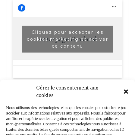
Cliquez pour accepter les
Notre page Facebook
cookies marketing et activer
ce contenu
Gérer le consentement aux
cookies
Nous utilisons des technologies telles que les cookies pour stocker et/ou
accéder aux informations relatives aux appareils. Nous le faisons pour
améliorer l’expérience de navigation et pour afficher des publicités
(non-)personnalisées. Consentir à ces technologies nous autorisera à
Nous contacter
traiter des données telles que le comportement de navigation ou les ID
uniques sur ce site. Le fait de ne pas consentir ou de retirer son