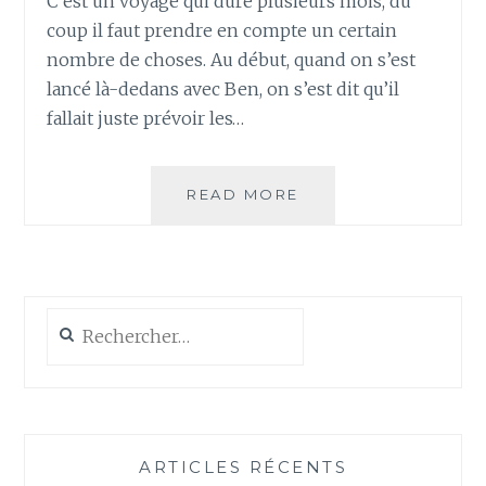
C’est un voyage qui dure plusieurs mois, du
coup il faut prendre en compte un certain
nombre de choses. Au début, quand on s’est
lancé là-dedans avec Ben, on s’est dit qu’il
fallait juste prévoir les…
LA
READ MORE
CHECKLIST
DE
PRÉPARATION
AU
TOUR
Rechercher :
DU
MONDE
(PARTIE
1/2)
ARTICLES RÉCENTS