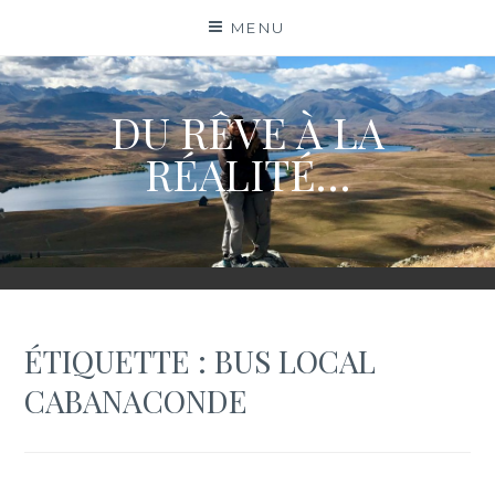
Skip
MENU
to
content
DU RÊVE À LA
RÉALITÉ…
ÉTIQUETTE :
BUS LOCAL
CABANACONDE