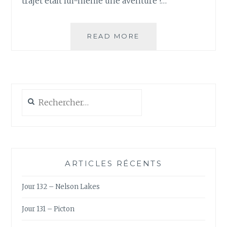
trajet était lui-même une aventure !…
JOUR
READ MORE
67
–
CABANACONDE
Rechercher :
ARTICLES RÉCENTS
Jour 132 – Nelson Lakes
Jour 131 – Picton