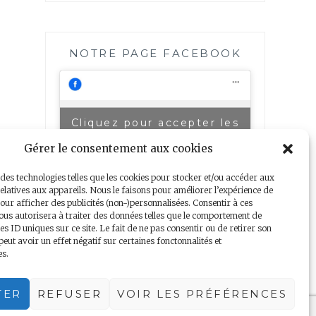
NOTRE PAGE FACEBOOK
Cliquez pour accepter les
Notre page Facebook
cookies marketing et
Gérer le consentement aux cookies
activer ce contenu
 des technologies telles que les cookies pour stocker et/ou accéder aux
elatives aux appareils. Nous le faisons pour améliorer l’expérience de
our afficher des publicités (non-)personnalisées. Consentir à ces
ous autorisera à traiter des données telles que le comportement de
es ID uniques sur ce site. Le fait de ne pas consentir ou de retirer son
ut avoir un effet négatif sur certaines fonctonnalités et
es.
TER
REFUSER
VOIR LES PRÉFÉRENCES