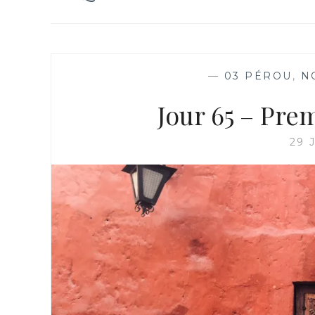
—
03 PÉROU
,
N
Jour 65 – Pre
29 