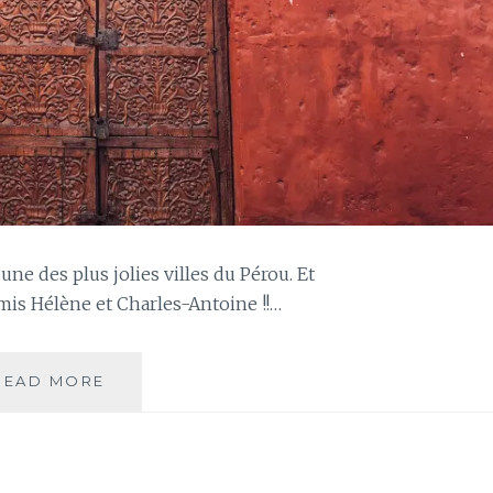
une des plus jolies villes du Pérou. Et
amis Hélène et Charles-Antoine !!…
JOUR
READ MORE
65
–
PREMIER
JOUR