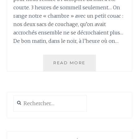
courte. 3 heures de sommeil seulement… On
range notre « chambre » avec un petit couac :
nos deux sacs de couchage, qu’on avait
accrochés ensemble ne se décrochaient plus…
De bon matin, dans le noir, à l’heure où on…
JOUR
READ MORE
20
–
EN
ROUTE
VERS
Rechercher :
LES
ETATS-
UNIS