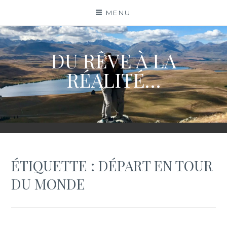
Skip
MENU
to
content
DU RÊVE À LA
RÉALITÉ…
ÉTIQUETTE :
DÉPART EN TOUR
DU MONDE