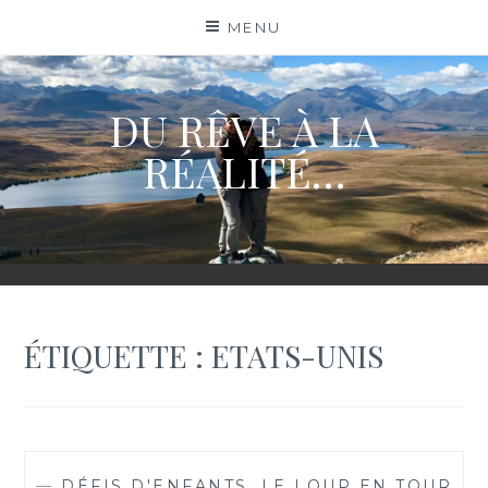
Skip
MENU
to
content
DU RÊVE À LA
RÉALITÉ…
ÉTIQUETTE :
ETATS-UNIS
—
DÉFIS D'ENFANTS
,
LE LOUP EN TOUR