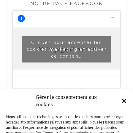
NOTRE PAGE FACEBOOK
Cliquez pour accepter les
Notre page Facebook
cookies marketing et activer
ce contenu
Gérer le consentement aux
cookies
Nous utilisons des technologies telles que les cookies pour stocker et/ou
accéder aux informations relatives aux appareils. Nous le faisons pour
améliorer l’expérience de navigation et pour afficher des publicités
(non-)personnalisées. Consentir à ces technologies nous autorisera à