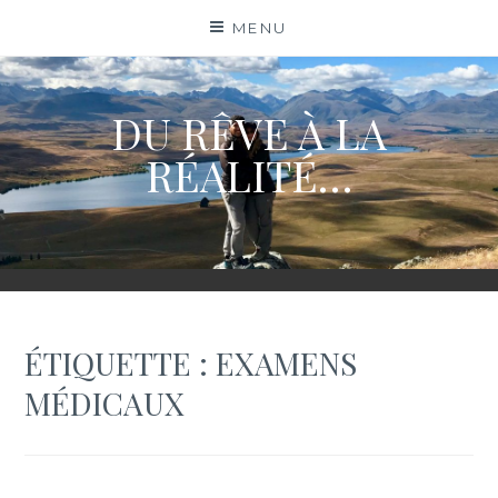
Skip
MENU
to
content
DU RÊVE À LA
RÉALITÉ…
ÉTIQUETTE :
EXAMENS
MÉDICAUX