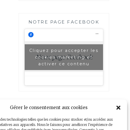
NOTRE PAGE FACEBOOK
Cliquez pour accepter les
Notre page Facebook
cookies marketing et
activer ce contenu
Gérer le consentement aux cookies
 des technologies telles que les cookies pour stocker et/ou accéder aux
elatives aux appareils. Nous le faisons pour améliorer l’expérience de
our afficher des publicités (non-)personnalisées. Consentir à ces