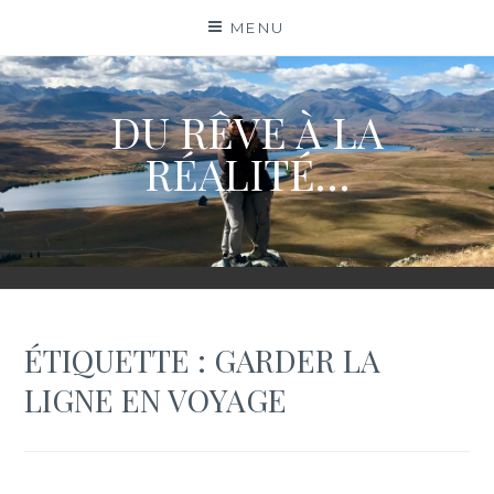
Skip
MENU
to
content
DU RÊVE À LA
RÉALITÉ…
ÉTIQUETTE :
GARDER LA
LIGNE EN VOYAGE