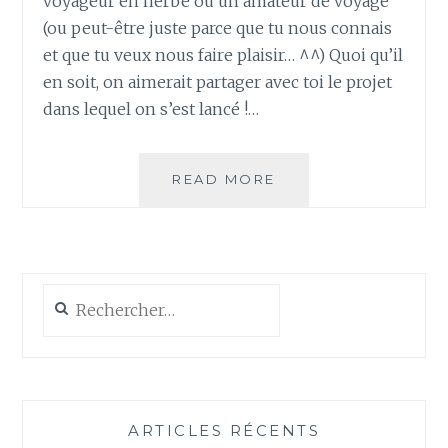
voyageur en herbe ou un amateur de voyage
(ou peut-être juste parce que tu nous connais
et que tu veux nous faire plaisir… ^^) Quoi qu’il
en soit, on aimerait partager avec toi le projet
dans lequel on s’est lancé !…
NOTRE
READ MORE
PROJET
:
DÉFIS
D’ENFANTS
AUTOUR
Rechercher :
DU
MONDE
ARTICLES RÉCENTS