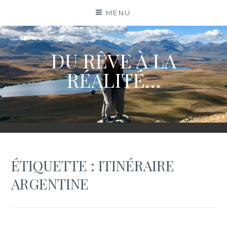
Skip
MENU
to
content
DU RÊVE À LA
RÉALITÉ…
ÉTIQUETTE :
ITINÉRAIRE
ARGENTINE