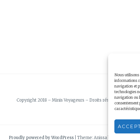
Nous utilisons
informations r
navigation et p
technologies n
navigation ou l
Copyright 2018 – Minis Voyageurs – Droits réservés
consentement pe
caractéristiqu
ACCEP
Proudly powered by WordPress
|
Theme: Anissa by
AlienWP
.