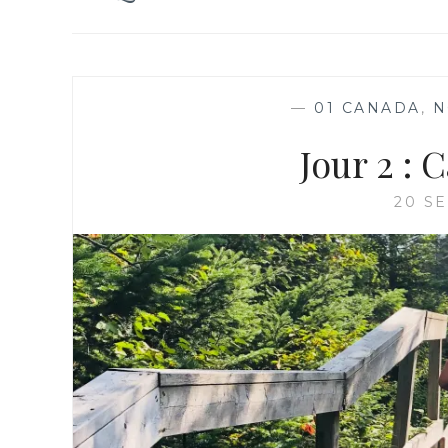
—
01 CANADA
,
N
Jour 2 : 
20 S