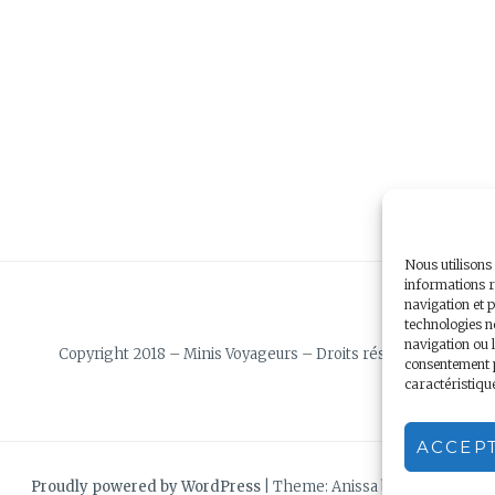
Nous utilisons
informations r
navigation et p
technologies n
navigation ou l
Copyright 2018 – Minis Voyageurs – Droits réservés
consentement pe
caractéristiqu
ACCEP
Proudly powered by WordPress
|
Theme: Anissa by
AlienWP
.