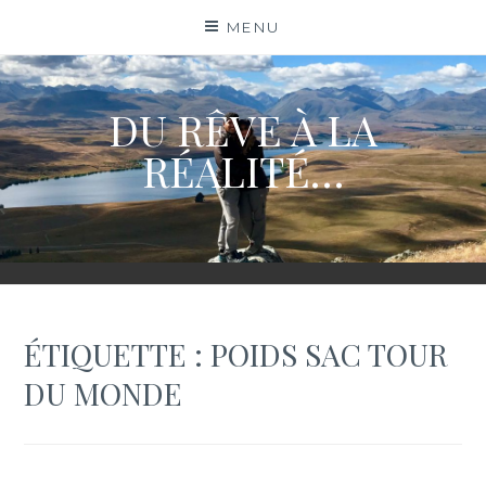
Skip
MENU
to
content
DU RÊVE À LA
RÉALITÉ…
ÉTIQUETTE :
POIDS SAC TOUR
DU MONDE