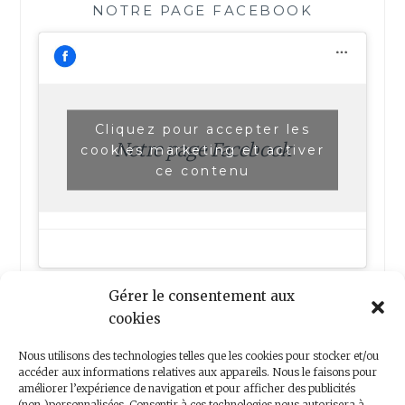
NOTRE PAGE FACEBOOK
Cliquez pour accepter les
Notre page Facebook
cookies marketing et activer
ce contenu
Gérer le consentement aux
cookies
Nous utilisons des technologies telles que les cookies pour stocker et/ou
accéder aux informations relatives aux appareils. Nous le faisons pour
améliorer l’expérience de navigation et pour afficher des publicités
(non-)personnalisées. Consentir à ces technologies nous autorisera à