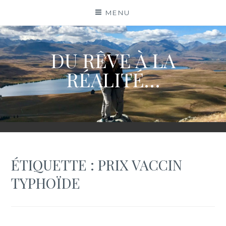
Skip
MENU
to
content
DU RÊVE À LA
RÉALITÉ…
ÉTIQUETTE :
PRIX VACCIN
TYPHOÏDE