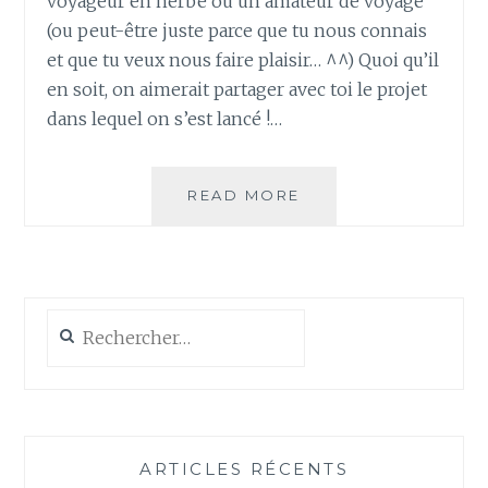
voyageur en herbe ou un amateur de voyage
(ou peut-être juste parce que tu nous connais
et que tu veux nous faire plaisir… ^^) Quoi qu’il
en soit, on aimerait partager avec toi le projet
dans lequel on s’est lancé !…
NOTRE
READ MORE
PROJET
:
DÉFIS
D’ENFANTS
AUTOUR
Rechercher :
DU
MONDE
ARTICLES RÉCENTS