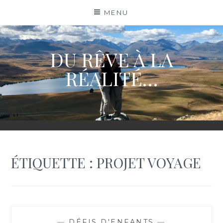
Skip
MENU
to
content
DU RÊVE À LA
RÉALITÉ…
ÉTIQUETTE :
PROJET VOYAGE
—
DÉFIS D'ENFANTS
—