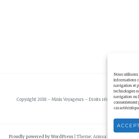
Nous utilisons
informations r
navigation et p
technologies n
navigation ou l
Copyright 2018 – Minis Voyageurs – Droits réservés
consentement pe
caractéristiqu
ACCEP
Proudly powered by WordPress
|
Theme: Anissa by
AlienWP
.