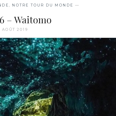
TAPU
NDE
,
NOTRE TOUR DU MONDE
—
26 – Waitomo
6 AOÛT 2019