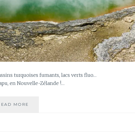
ssins turquoises fumants, lacs verts fluo…
apu, en Nouvelle-Zélande !…
JOUR
READ MORE
128
–
WAI-
O-