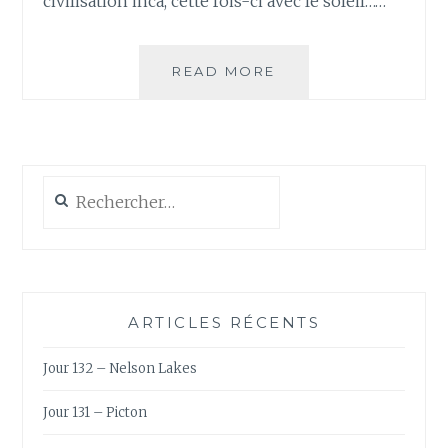
civilisation inca, cette fois-ci avec le soleil……
JOUR
READ MORE
74
–
VALLÉE
SACRÉE,
JOUR
Rechercher :
2
ARTICLES RÉCENTS
Jour 132 – Nelson Lakes
Jour 131 – Picton