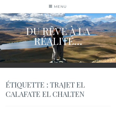
Skip
MENU
to
content
DU RÊVE À LA
RÉALITÉ…
ÉTIQUETTE :
TRAJET EL
CALAFATE EL CHALTEN