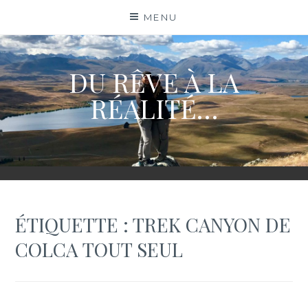
Skip
MENU
to
content
DU RÊVE À LA
RÉALITÉ…
ÉTIQUETTE :
TREK CANYON DE
COLCA TOUT SEUL