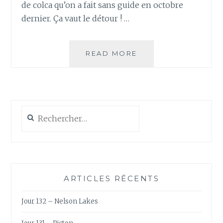
de colca qu’on a fait sans guide en octobre
dernier. Ça vaut le détour ! …
JOUR
READ MORE
68
–
CANYON
DE
COLCA,
Rechercher :
JOUR
1
ARTICLES RÉCENTS
Jour 132 – Nelson Lakes