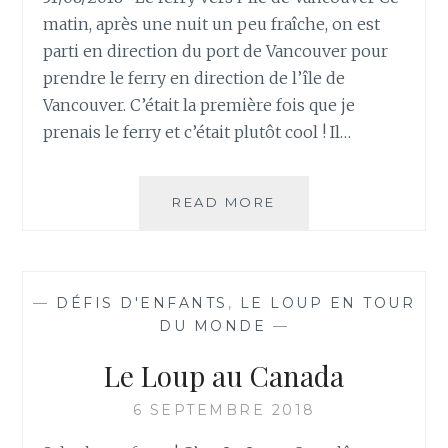
matin, après une nuit un peu fraîche, on est
parti en direction du port de Vancouver pour
prendre le ferry en direction de l’île de
Vancouver. C’était la première fois que je
prenais le ferry et c’était plutôt cool ! Il…
JOURS
READ MORE
10,
11,
12
ET
—
DÉFIS D'ENFANTS
,
LE LOUP EN TOUR
13
DU MONDE
—
–
ÎLE
Le Loup au Canada
DE
VANCOUVER
6 SEPTEMBRE 2018