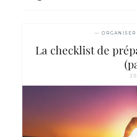
—
ORGANISER
La checklist de pré
(p
20