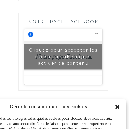
NOTRE PAGE FACEBOOK
Cliquez pour accepter les
Notre page Facebook
cookies marketing et
activer ce contenu
Gérer le consentement aux cookies
 des technologies telles que les cookies pour stocker et/ou accéder aux
elatives aux appareils. Nous le faisons pour améliorer l’expérience de
our afficher des publicités (non-)personnalisées. Consentir à ces