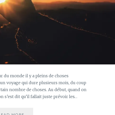
ur du monde il y a pleins de choses
t un voyage qui dure plusieurs mois, du coup
rtain nombre de choses. Au début, quand on
 s’est dit qu’il fallait juste prévoir les…
LA
READ MORE