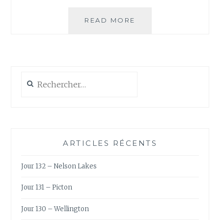
LA
READ MORE
CHECKLIST
DE
PRÉPARATION
AU
TOUR
Rechercher :
DU
MONDE
(PARTIE
1/2)
ARTICLES RÉCENTS
Jour 132 – Nelson Lakes
Jour 131 – Picton
Jour 130 – Wellington