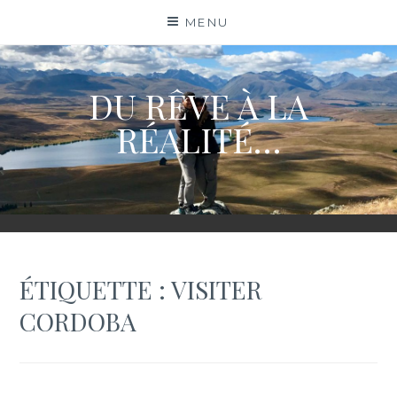
Skip
MENU
to
content
DU RÊVE À LA
RÉALITÉ…
ÉTIQUETTE :
VISITER
CORDOBA