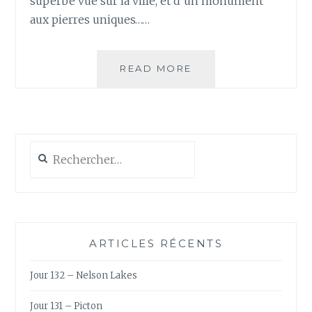
superbe vue sur la ville, et d’un monument
aux pierres uniques……
JOUR
READ MORE
72
–
SAQSAYHUAMAN
Rechercher :
ARTICLES RÉCENTS
Jour 132 – Nelson Lakes
Jour 131 – Picton