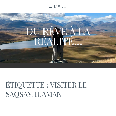
Skip
MENU
to
content
DU RÊVE À LA
RÉALITÉ…
ÉTIQUETTE :
VISITER LE
SAQSAYHUAMAN