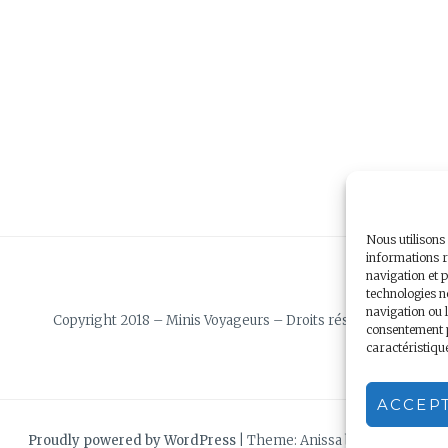
Nous utilisons
informations r
navigation et p
technologies n
navigation ou l
Copyright 2018 – Minis Voyageurs – Droits réservés
consentement pe
caractéristiqu
ACCEP
Proudly powered by WordPress
|
Theme: Anissa by
AlienWP
.