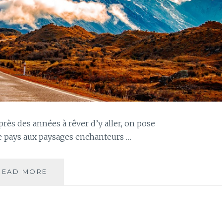
près des années à rêver d’y aller, on pose
e pays aux paysages enchanteurs …
JOUR
READ MORE
121
–
EN
ROUTE