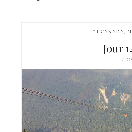
—
01 CANADA
,
N
Jour 1
7 O