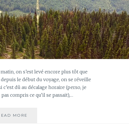
 matin, on s’est levé encore plus tôt que
 depuis le début du voyage, on se réveille
si c’est dû au décalage horaire (perso, je
as compris ce qu’il se passait),…
JOUR
READ MORE
14
–