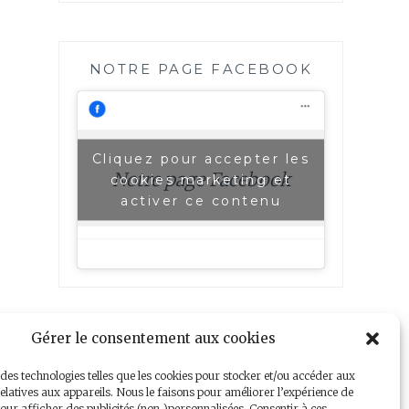
NOTRE PAGE FACEBOOK
Cliquez pour accepter les
Notre page Facebook
cookies marketing et
activer ce contenu
Gérer le consentement aux cookies
 des technologies telles que les cookies pour stocker et/ou accéder aux
elatives aux appareils. Nous le faisons pour améliorer l’expérience de
our afficher des publicités (non-)personnalisées. Consentir à ces