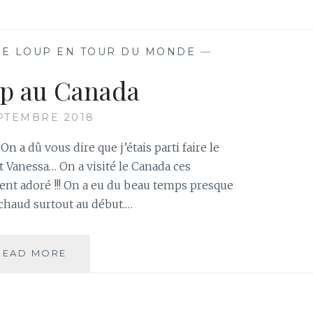
WHISTLER
LE LOUP EN TOUR DU MONDE
—
p au Canada
PTEMBRE 2018
 On a dû vous dire que j’étais parti faire le
Vanessa… On a visité le Canada ces
ent adoré !!! On a eu du beau temps presque
ôt chaud surtout au début.…
LE
READ MORE
LOUP
AU
CANADA