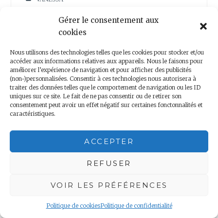
f
e
e
f
n
e
06 NOUVELLE ZÉLANDE
,
NOTRE TOUR DU
Gérer le consentement aux
ê
n
MONDE
t
ê
cookies
r
t
e
r
BAY OF ISLANDS
,
BENJAMIN ET VANESSA
,
)
e
Nous utilisons des technologies telles que les cookies pour stocker et/ou
CAMPING BAY OF ISLANDS
,
COASTAL WALK
)
accéder aux informations relatives aux appareils. Nous le faisons pour
BAY OF ISLANDS
,
FERRY BAY OF ISLANDS
,
améliorer l’expérience de navigation et pour afficher des publicités
NOUVELLE ZÉLANDE
,
TOUR DU MONDE
(non-)personnalisées. Consentir à ces technologies nous autorisera à
traiter des données telles que le comportement de navigation ou les ID
uniques sur ce site. Le fait de ne pas consentir ou de retirer son
consentement peut avoir un effet négatif sur certaines fonctonnalités et
1 thought on “
Jour 124 – Bay of
caractéristiques.
Islands
”
ACCEPTER
REFUSER
Jour 125 - Du rêve à la réalité...
VOIR LES PRÉFÉRENCES
19 août 2019 at 11 h 16 min
Connectez-vous pour répondre
Politique de cookies
Politique de confidentialité
[…] mon sommeil, que le responsable du camping