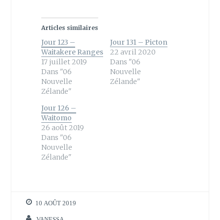
a
a
g
g
e
e
r
r
s
s
Articles similaires
u
u
r
r
Jour 123 –
Jour 131 – Picton
T
F
w
a
Waitakere Ranges
22 avril 2020
i
c
17 juillet 2019
Dans "06
t
e
t
b
Dans "06
Nouvelle
e
o
Nouvelle
Zélande"
r
o
(
k
Zélande"
o
(
u
o
Jour 126 –
v
u
r
v
Waitomo
e
r
26 août 2019
d
e
a
d
Dans "06
n
a
Nouvelle
s
n
u
s
Zélande"
n
u
e
n
n
e
o
n
u
o
v
u
e
v
10 AOÛT 2019
l
e
l
l
e
l
VANESSA