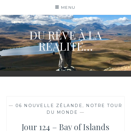
Skip
MENU
to
content
DU RÊVE À LA
RÉALITÉ…
—
06 NOUVELLE ZÉLANDE
,
NOTRE TOUR
DU MONDE
—
Jour 124 – Bay of Islands