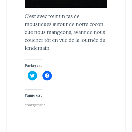
C’est avec tout un tas de
moustiques autour de notre cocon
que nous mangeons, avant de nous
coucher tôt en vue de la journée du
lendemain.
Partager :
C
C
l
l
i
i
q
q
u
u
e
e
J’aime ça :
z
z
p
p
chargement…
o
o
u
u
r
r
p
p
a
a
r
r
t
t