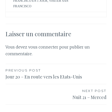
FRANCISCO EN 1 JOUR
,
VISITER SAN
)
e
)
FRANCISCO
Laisser un commentaire
Vous devez
vous connecter
pour publier un
commentaire.
Navigation
PREVIOUS POST
Jour 20 – En route vers les Etats-Unis
de
l’article
NEXT POST
Nuit 21 – Merced