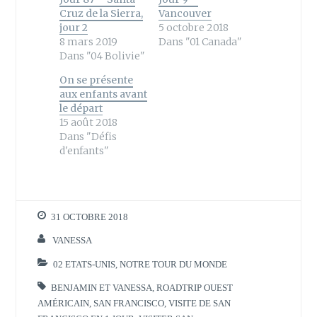
T
F
w
a
Cruz de la Sierra,
Vancouver
i
c
jour 2
5 octobre 2018
t
e
t
b
8 mars 2019
Dans "01 Canada"
e
o
Dans "04 Bolivie"
r
o
(
k
o
(
On se présente
u
o
aux enfants avant
v
u
r
v
le départ
e
r
15 août 2018
d
e
a
d
Dans "Défis
n
a
d'enfants"
s
n
u
s
n
u
e
n
n
e
o
n
u
o
v
u
31 OCTOBRE 2018
e
v
l
e
VANESSA
l
l
e
l
f
e
02 ETATS-UNIS
,
NOTRE TOUR DU MONDE
e
f
n
e
ê
n
BENJAMIN ET VANESSA
,
ROADTRIP OUEST
t
ê
AMÉRICAIN
,
SAN FRANCISCO
,
VISITE DE SAN
r
t
e
r