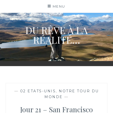
Skip
MENU
to
content
DU RÊVE À LA
RÉALITÉ…
—
02 ETATS-UNIS
,
NOTRE TOUR DU
MONDE
—
Jour 21 – San Francisco