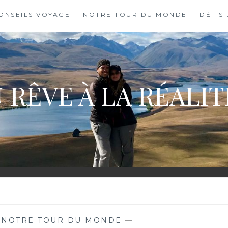
ONSEILS VOYAGE
NOTRE TOUR DU MONDE
DÉFIS
 RÊVE À LA RÉALI
,
NOTRE TOUR DU MONDE
—