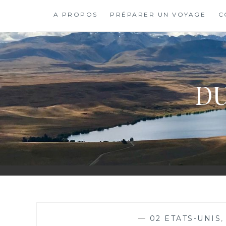
Skip
A PROPOS
PRÉPARER UN VOYAGE
C
to
content
DU
—
02 ETATS-UNIS