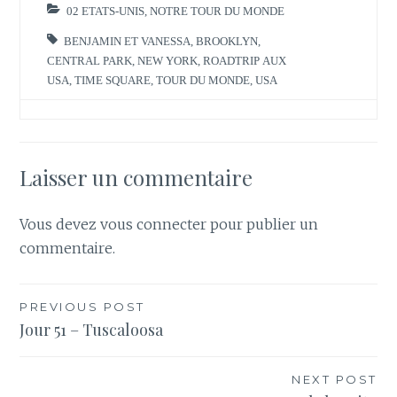
l
e
02 ETATS-UNIS
,
NOTRE TOUR DU MONDE
l
l
e
l
BENJAMIN ET VANESSA
,
BROOKLYN
,
f
e
e
f
CENTRAL PARK
,
NEW YORK
,
ROADTRIP AUX
n
e
ê
n
USA
,
TIME SQUARE
,
TOUR DU MONDE
,
USA
t
ê
r
t
e
r
)
e
)
Laisser un commentaire
Vous devez
vous connecter
pour publier un
commentaire.
Navigation
PREVIOUS POST
Jour 51 – Tuscaloosa
de
l’article
NEXT POST