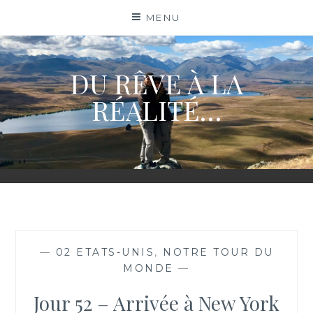
Skip
MENU
to
content
DU RÊVE À LA
RÉALITÉ…
—
02 ETATS-UNIS
,
NOTRE TOUR DU
MONDE
—
Jour 52 – Arrivée à New York