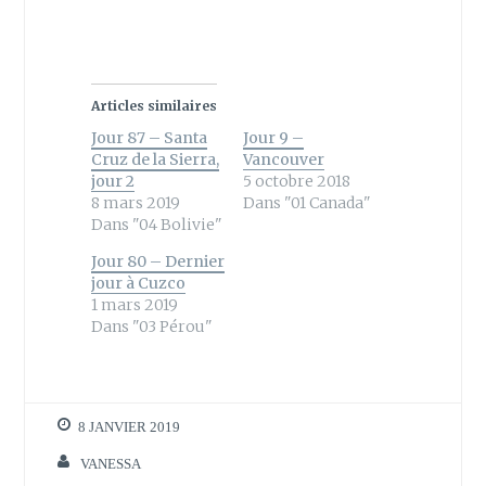
a
a
r
r
t
t
a
a
g
g
e
e
r
r
s
s
Articles similaires
u
u
r
r
Jour 87 – Santa
Jour 9 –
T
F
w
a
Cruz de la Sierra,
Vancouver
i
c
jour 2
5 octobre 2018
t
e
t
b
8 mars 2019
Dans "01 Canada"
e
o
Dans "04 Bolivie"
r
o
(
k
o
(
Jour 80 – Dernier
u
o
jour à Cuzco
v
u
r
v
1 mars 2019
e
r
Dans "03 Pérou"
d
e
a
d
n
a
s
n
u
s
n
u
e
n
n
e
8 JANVIER 2019
o
n
u
o
VANESSA
v
u
e
v