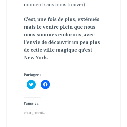
moment sans nous trouver).
C’est, une fois de plus, exténués
mais le ventre plein que nous
nous sommes endormis, avec
l’envie de découvrir un peu plus
de cette ville magique qu’est
New York.
Partager :
C
C
l
l
i
i
q
q
u
u
e
e
J’aime ça :
z
z
p
p
chargement…
o
o
u
u
r
r
p
p