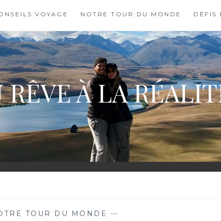
ONSEILS VOYAGE
NOTRE TOUR DU MONDE
DÉFIS
 RÊVE À LA RÉALI
OTRE TOUR DU MONDE
—