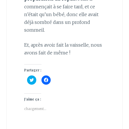
commençait à se faire tard, et ce
n’était qu’un bébé, donc elle avait
déjà sombré dans un profond
sommeil.
Et, après avoir fait la vaisselle, nous
avons fait de même !
Partager :
C
C
l
l
i
i
q
q
u
u
e
e
J’aime ça :
z
z
p
p
chargement…
o
o
u
u
r
r
p
p
a
a
r
r