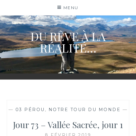
Skip
MENU
to
content
DU RÊVE À LA
RÉALITÉ…
—
03 PÉROU
,
NOTRE TOUR DU MONDE
—
Jour 73 – Vallée Sacrée, jour 1
8 FÉVRIER 2019