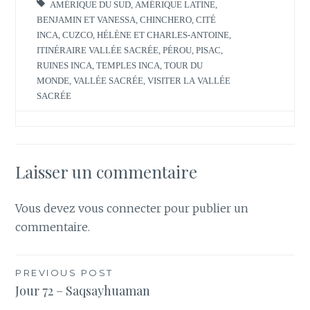
l
l
AMÉRIQUE DU SUD
,
AMÉRIQUE LATINE
,
e
l
f
e
BENJAMIN ET VANESSA
,
CHINCHERO
,
CITÉ
e
f
INCA
,
CUZCO
,
HÉLÈNE ET CHARLES-ANTOINE
,
n
e
ê
n
ITINÉRAIRE VALLÉE SACRÉE
,
PÉROU
,
PISAC
,
t
ê
r
t
RUINES INCA
,
TEMPLES INCA
,
TOUR DU
e
r
MONDE
,
VALLÉE SACRÉE
,
VISITER LA VALLÉE
)
e
)
SACRÉE
Laisser un commentaire
Vous devez
vous connecter
pour publier un
commentaire.
Navigation
PREVIOUS POST
Jour 72 – Saqsayhuaman
de