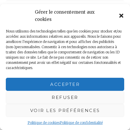
l’article
NEXT POST
Gérer le consentement aux
Jour 74 – Vallée Sacrée, jour 2
cookies
Nous utilisons des technologies telles que les cookies pour stocker et/ou
accéder aux informations relatives aux appareils. Nous le faisons pour
améliorer l’expérience de navigation et pour afficher des publicités
Rechercher :
(non-)personnalisées. Consentir à ces technologies nous autorisera à
traiter des données telles que le comportement de navigation ou les ID
uniques sur ce site. Le fait de ne pas consentir ou de retirer son
consentement peut avoir un effet négatif sur certaines fonctonnalités et
caractéristiques.
ACCEPTER
ARTICLES RÉCENTS
REFUSER
Jour 132 – Nelson Lakes
VOIR LES PRÉFÉRENCES
Jour 131 – Picton
Politique de cookies
Politique de confidentialité
Jour 130 – Wellington