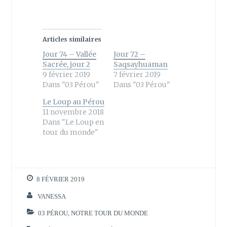
t
t
a
a
g
g
e
e
r
r
s
s
Articles similaires
u
u
r
r
Jour 74 – Vallée
Jour 72 –
T
F
w
a
Sacrée, jour 2
Saqsayhuaman
i
c
9 février 2019
7 février 2019
t
e
t
b
Dans "03 Pérou"
Dans "03 Pérou"
e
o
r
o
Le Loup au Pérou
(
k
o
(
11 novembre 2018
u
o
Dans "Le Loup en
v
u
r
v
tour du monde"
e
r
d
e
a
d
n
a
s
n
u
s
n
u
8 FÉVRIER 2019
e
n
n
e
o
n
VANESSA
u
o
v
u
03 PÉROU
,
NOTRE TOUR DU MONDE
e
v
l
e