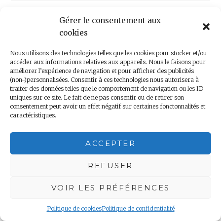
Gérer le consentement aux
Laisser un commentaire
cookies
Nous utilisons des technologies telles que les cookies pour stocker et/ou
Vous devez
vous connecter
pour publier un
accéder aux informations relatives aux appareils. Nous le faisons pour
améliorer l’expérience de navigation et pour afficher des publicités
commentaire.
(non-)personnalisées. Consentir à ces technologies nous autorisera à
traiter des données telles que le comportement de navigation ou les ID
uniques sur ce site. Le fait de ne pas consentir ou de retirer son
Navigation
PREVIOUS POST
consentement peut avoir un effet négatif sur certaines fonctonnalités et
caractéristiques.
Jours 45, 46, 47 et 48 – Grey Bull
de
l’article
ACCEPTER
NEXT POST
Jour 51 – Tuscaloosa
REFUSER
VOIR LES PRÉFÉRENCES
Politique de cookies
Politique de confidentialité
Rechercher :