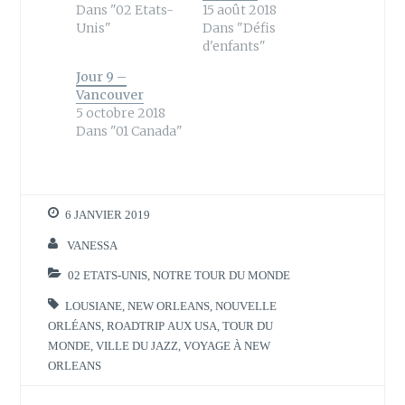
t
b
Dans "02 Etats-
15 août 2018
e
o
Unis"
Dans "Défis
r
o
(
k
d'enfants"
o
(
u
o
Jour 9 –
v
u
r
v
Vancouver
e
r
5 octobre 2018
d
e
a
d
Dans "01 Canada"
n
a
s
n
u
s
n
u
e
n
n
e
o
n
6 JANVIER 2019
u
o
v
u
e
v
VANESSA
l
e
l
l
02 ETATS-UNIS
,
NOTRE TOUR DU MONDE
e
l
f
e
e
f
LOUSIANE
,
NEW ORLEANS
,
NOUVELLE
n
e
ê
n
ORLÉANS
,
ROADTRIP AUX USA
,
TOUR DU
t
ê
MONDE
,
VILLE DU JAZZ
,
VOYAGE À NEW
r
t
e
r
ORLEANS
)
e
)