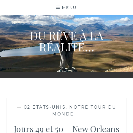
Skip
MENU
to
content
DU RÊVE À LA
RÉALITÉ…
—
02 ETATS-UNIS
,
NOTRE TOUR DU
MONDE
—
Jours 49 et 50 – New Orleans