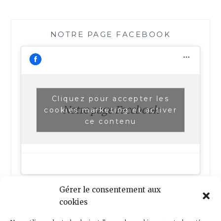
NOTRE PAGE FACEBOOK
Cliquez pour accepter les
Notre page Facebook
cookies marketing et activer
ce contenu
Gérer le consentement aux
cookies