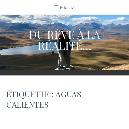
Skip
MENU
to
content
DU RÊVE À LA
RÉALITÉ…
ÉTIQUETTE :
AGUAS
CALIENTES