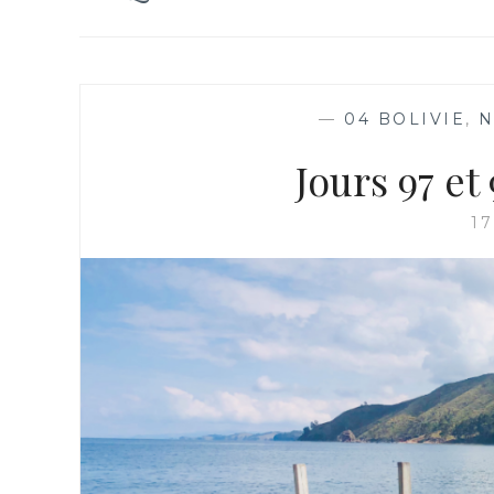
—
04 BOLIVIE
,
N
Jours 97 e
1