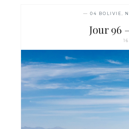
—
04 BOLIVIE
,
N
Jour 96 
1