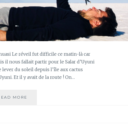
uasi Le réveil fut difficile ce matin-là car
s il nous fallait partir pour le Salar d’Uyuni
 lever du soleil depuis l’île aux cactus
yuni. Et il y avait de la route ! On…
JOUR
READ MORE
96
–
SALAR
D’UYUNI