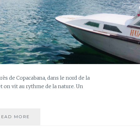
e près de Copacabana, dans le nord de la
 et on vit au rythme de la nature. Un
JOURS
READ MORE
97
ET
98