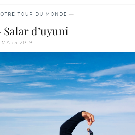
–
COPACABANA
OTRE TOUR DU MONDE
—
– Salar d’uyuni
6 MARS 2019