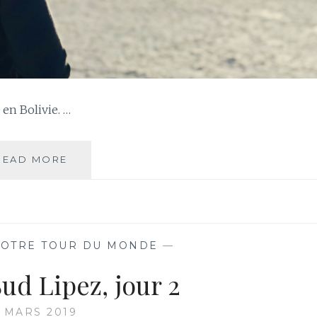
 en Bolivie. …
JOUR
READ MORE
95
–
SUD
LIPEZ,
JOUR
OTRE TOUR DU MONDE
—
3
Sud Lipez, jour 2
4 MARS 2019