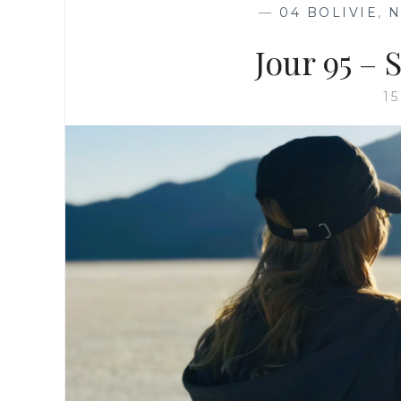
—
04 BOLIVIE
,
N
Jour 95 – 
1