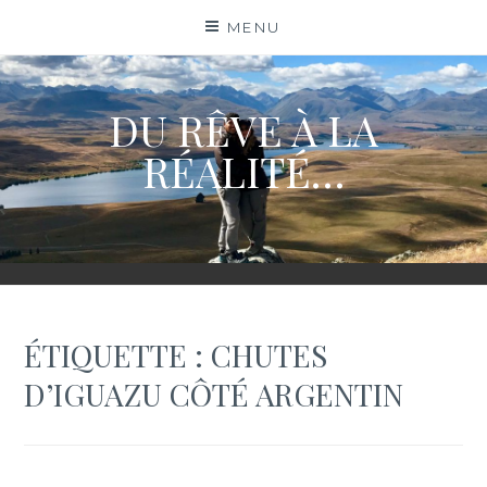
Skip
MENU
to
content
DU RÊVE À LA
RÉALITÉ…
ÉTIQUETTE :
CHUTES
D’IGUAZU CÔTÉ ARGENTIN