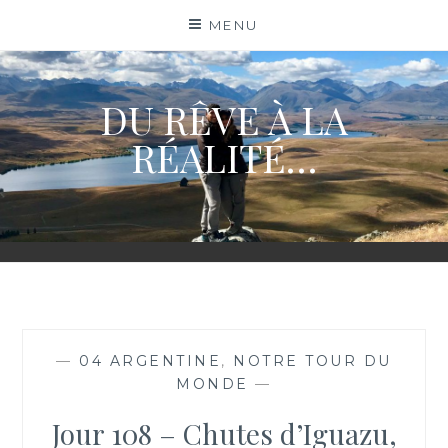
Skip
MENU
to
content
DU RÊVE À LA
RÉALITÉ…
—
04 ARGENTINE
,
NOTRE TOUR DU
MONDE
—
Jour 108 – Chutes d’Iguazu,