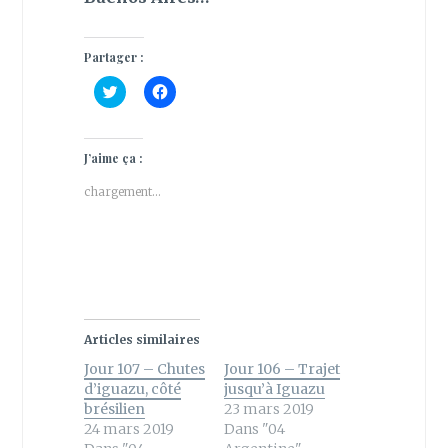
Partager :
C
C
l
l
i
i
q
q
u
u
e
e
J’aime ça :
z
z
p
p
chargement…
o
o
u
u
r
r
p
p
a
a
r
r
t
t
a
a
g
g
e
e
r
r
s
s
Articles similaires
u
u
r
r
Jour 107 – Chutes
Jour 106 – Trajet
T
F
w
a
d’iguazu, côté
jusqu’à Iguazu
i
c
brésilien
23 mars 2019
t
e
t
b
24 mars 2019
Dans "04
e
o