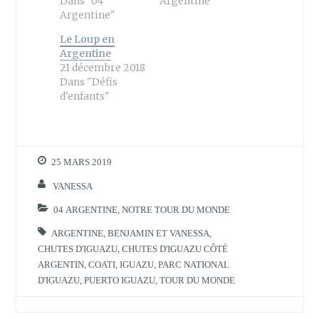
Dans "04
Argentine"
r
o
(
k
Argentine"
o
(
u
o
Le Loup en
v
u
r
v
Argentine
e
r
21 décembre 2018
d
e
a
d
Dans "Défis
n
a
d'enfants"
s
n
u
s
n
u
e
n
n
e
o
n
u
o
v
u
25 MARS 2019
e
v
l
e
VANESSA
l
l
e
l
f
e
04 ARGENTINE
,
NOTRE TOUR DU MONDE
e
f
n
e
ê
n
ARGENTINE
,
BENJAMIN ET VANESSA
,
t
ê
CHUTES D'IGUAZU
,
CHUTES D'IGUAZU CÔTÉ
r
t
e
r
ARGENTIN
,
COATI
,
IGUAZU
,
PARC NATIONAL
)
e
)
D'IGUAZU
,
PUERTO IGUAZU
,
TOUR DU MONDE