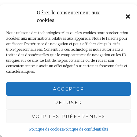
Gérer le consentement aux
cookies
NOTRE PAGE FACEBOOK
Nous utilisons des technologies telles que les cookies pour stocker et/ou
accéder aux informations relatives aux appareils. Nous le faisons pour
améliorer l’expérience de navigation et pour afficher des publicités
(non-)personnalisées. Consentir à ces technologies nous autorisera à
traiter des données telles que le comportement de navigation ou les ID
uniques sur ce site. Le fait de ne pas consentir ou de retirer son
Cliquez pour accepter les
consentement peut avoir un effet négatif sur certaines fonctonnalités et
Notre page Facebook
cookies marketing et activer
caractéristiques.
ce contenu
ACCEPTER
REFUSER
VOIR LES PRÉFÉRENCES
Politique de cookies
Politique de confidentialité