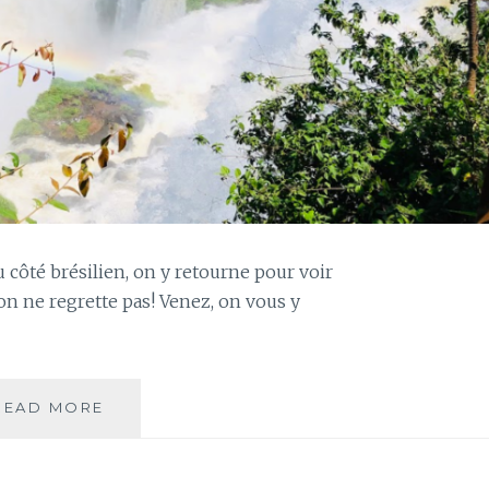
u côté brésilien, on y retourne pour voir
t on ne regrette pas! Venez, on vous y
JOUR
READ MORE
108
–
CHUTES