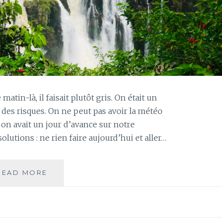
atin-là, il faisait plutôt gris. On était un
e des risques. On ne peut pas avoir la météo
 on avait un jour d’avance sur notre
lutions : ne rien faire aujourd’hui et aller…
JOUR
READ MORE
107
–
CHUTES
D’IGUAZU,