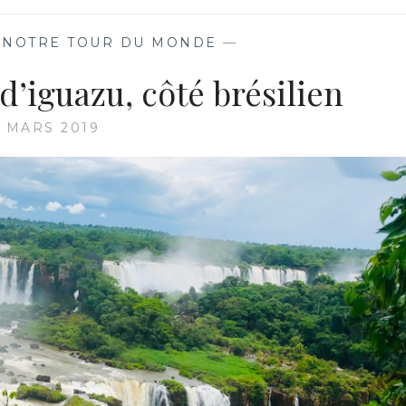
D’IGUAZU,
CÔTÉ
,
NOTRE TOUR DU MONDE
—
ARGENTIN
d’iguazu, côté brésilien
 MARS 2019