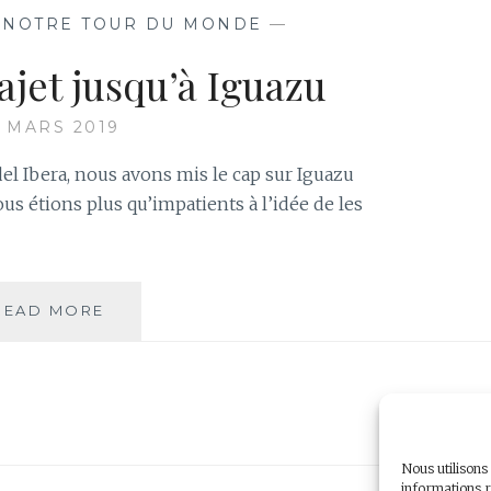
CÔTÉ
,
NOTRE TOUR DU MONDE
—
BRÉSILIEN
ajet jusqu’à Iguazu
3 MARS 2019
el Ibera, nous avons mis le cap sur Iguazu
us étions plus qu’impatients à l’idée de les
JOUR
READ MORE
106
–
TRAJET
JUSQU’À
IGUAZU
Nous utilisons
informations r