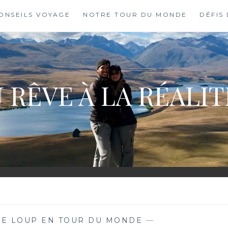
ONSEILS VOYAGE
NOTRE TOUR DU MONDE
DÉFIS
 RÊVE À LA RÉALI
LE LOUP EN TOUR DU MONDE
—