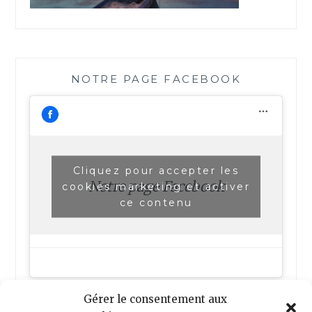
NOTRE PAGE FACEBOOK
Cliquez pour accepter les
Notre page Facebook
cookies marketing et activer
ce contenu
Gérer le consentement aux