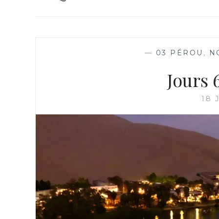
—
03 PÉROU
,
N
Jours 6
18 