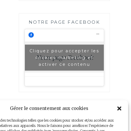
NOTRE PAGE FACEBOOK
Cliquez pour accepter les
Notre page Facebook
cookies marketing et
activer ce contenu
Gérer le consentement aux cookies
 des technologies telles que les cookies pour stocker et/ou accéder aux
elatives aux appareils. Nous le faisons pour améliorer l’expérience de
our afficher des publicités (non-)personnalisées. Consentir à ces