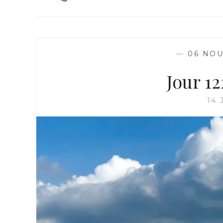
—
06 NO
Jour 1
14 