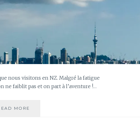
que nous visitons en NZ. Malgré la fatigue
on ne faiblit pas et on part à l’aventure !…
JOUR
READ MORE
122
–
AUCKLAND