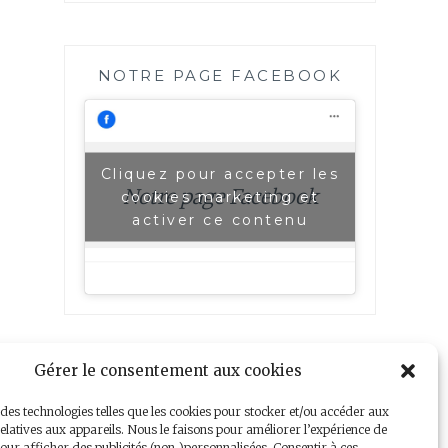
NOTRE PAGE FACEBOOK
Cliquez pour accepter les
Notre page Facebook
cookies marketing et
activer ce contenu
Gérer le consentement aux cookies
 des technologies telles que les cookies pour stocker et/ou accéder aux
elatives aux appareils. Nous le faisons pour améliorer l’expérience de
our afficher des publicités (non-)personnalisées. Consentir à ces